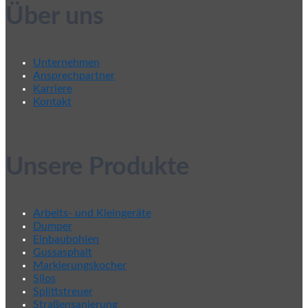
Über uns
Unternehmen
Ansprechpartner
Karriere
Kontakt
Unsere Produkte
Arbeits- und Kleingeräte
Dumper
Einbaubohlen
Gussasphalt
Markierungskocher
Silos
Splittstreuer
Straßensanierung